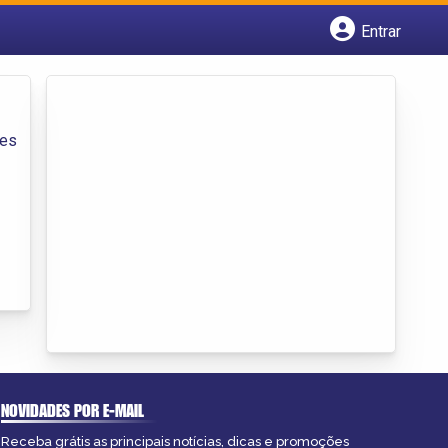
Entrar
Cadastrar empresa
Fazer login
Criar conta
ões
NOVIDADES POR E-MAIL
Receba grátis as principais notícias, dicas e promoções