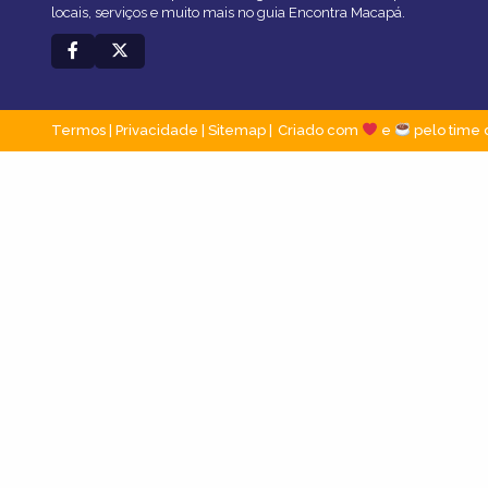
locais, serviços e muito mais no guia Encontra Macapá.
Termos
|
Privacidade
|
Sitemap
Criado com
e
pelo time 