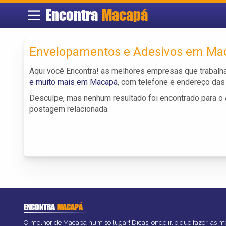
Encontra
Macapá
Envelopamentos e Adesivos em Ma
Aqui você Encontra! as melhores empresas que traba
e muito mais em Macapá
, com telefone e endereço da
Desculpe, mas nenhum resultado foi encontrado para o a
postagem relacionada.
ENCONTRA
MACAPÁ
O melhor de Macapá num só lugar! Dicas, onde ir, o que fazer, as 