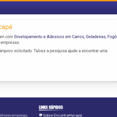
capá
lham com
Envelopamento e Adesivos em Carros, Geladeiras, Fog
s empresas.
rquivo solicitado. Talvez a pesquisa ajude a encontrar uma
LINKS RÁPIDOS
melhores empresas,
Sobre EncontraMacapá