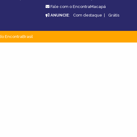
Fale com o EncontraMacapá
ANUNCIE
:
Com destaque
|
Grátis
do EncontraBrasil