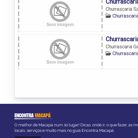
Churrascari
Churrascaria Sa
Churrascar
Churrascari
Churrascaria G
Churrascar
ENCONTRA
MACAPÁ
O melhor de Macapá num só lugar! Dicas, onde ir, o que fazer, as 
locais, serviços e muito mais no guia Encontra Macapá.