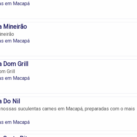
ias em Macapá
a Mineirão
ineirão
ias em Macapá
a Dom Grill
m Grill
ias em Macapá
a Do Nil
r nossas suculentas carnes em Macapá, preparadas com o mais
ias em Macapá