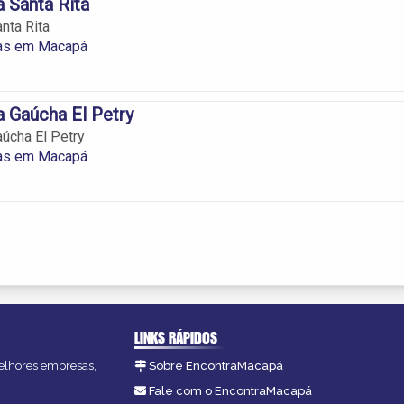
a Santa Rita
nta Rita
ias em Macapá
a Gaúcha El Petry
aúcha El Petry
ias em Macapá
LINKS RÁPIDOS
melhores empresas,
Sobre EncontraMacapá
Fale com o EncontraMacapá