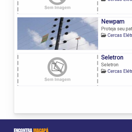
Newpam
Proteja seu pa
Cercas Elé
Seletron
Seletron
Cercas Elé
ENCONTRA
MACAPÁ