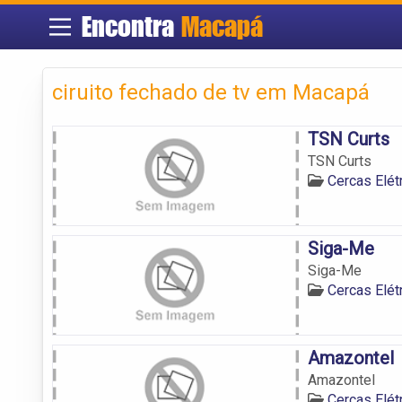
Encontra
Macapá
ciruito fechado de tv em Macapá
TSN Curts
TSN Curts
Cercas Elé
Siga-Me
Siga-Me
Cercas Elé
Amazontel
Amazontel
Cercas Elé