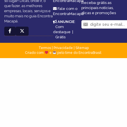
só lugar! Dicas, onde ir, o
EncontraMacapá
Receba grátis as
que fazer, as melhores
principais notícias,
Fale com o
empresas, locais, serviços e
dicas e promoções
EncontraMacapá
muito mais no guia Encontra
Macapá.
ANUNCIE
:
Com
destaque
|
Grátis
Termos
|
Privacidade
|
Sitemap
Criado com
e
pelo time do EncontraBrasil