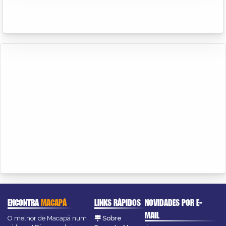
ENCONTRA
MACAPÁ
LINKS RÁPIDOS
NOVIDADES POR E-
MAIL
O melhor de Macapá num
Sobre