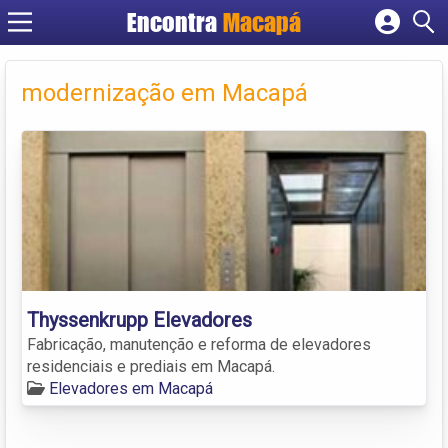
Encontra
Macapá
Cadastrar empresa
Fazer login
modernização em Macapá
Criar conta
Thyssenkrupp Elevadores
Fabricação, manutenção e reforma de elevadores
residenciais e prediais em Macapá.
Elevadores em Macapá