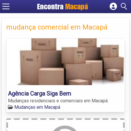
Encontra
Macapá
Cadastrar empresa
Fazer login
mudança comercial em Macapá
Criar conta
Agência Carga Siga Bem
Mudanças residenciais e comerciais em Macapá.
Mudanças em Macapá