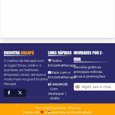
ENCONTRA
MACAPÁ
LINKS RÁPIDOS
NOVIDADES POR E-
MAIL
O melhor de Macapá num
Sobre
só lugar! Dicas, onde ir, o
EncontraMacapá
Receba grátis as
que fazer, as melhores
principais notícias,
Fale com o
empresas, locais, serviços e
dicas e promoções
EncontraMacapá
muito mais no guia Encontra
Macapá.
ANUNCIE
:
Com
destaque
|
Grátis
Termos
|
Privacidade
|
Sitemap
Criado com
e
pelo time do EncontraBrasil