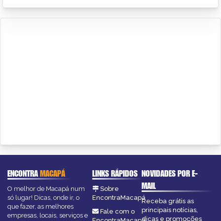
ENCONTRA
MACAPÁ
LINKS RÁPIDOS
NOVIDADES POR E-
MAIL
O melhor de Macapá num
Sobre
só lugar! Dicas, onde ir, o
EncontraMacapá
Receba grátis as
que fazer, as melhores
principais notícias,
Fale com o
empresas, locais, serviços e
dicas e promoções
EncontraMacapá