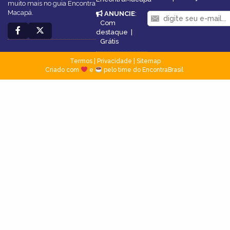
muito mais no guia Encontra
Macapá.
ANUNCIE
:
Com
destaque
|
Grátis
Termos
|
Privacidade
|
Sitemap
Criado com
e
pelo time do EncontraBrasil