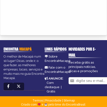
ENCONTRA
MACAPÁ
LINKS RÁPIDOS
NOVIDADES POR E-
MAIL
O melhor de Macapá num
Sobre
só lugar! Dicas, onde ir, o
EncontraMacapá
Receba grátis as
que fazer, as melhores
principais notícias,
Fale com o
empresas, locais, serviços e
dicas e promoções
EncontraMacapá
muito mais no guia Encontra
Macapá.
ANUNCIE
:
Com
destaque
|
Grátis
Termos
|
Privacidade
|
Sitemap
Criado com
e
pelo time do EncontraBrasil