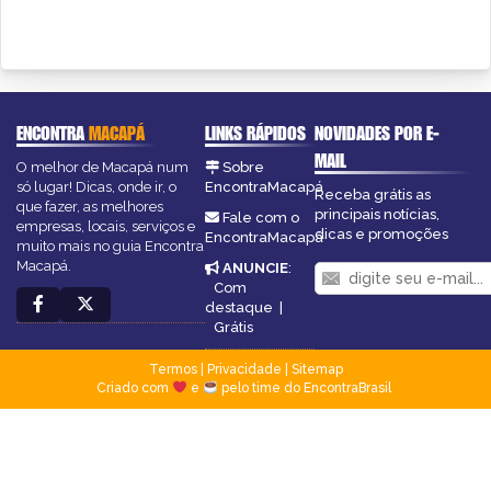
ENCONTRA
MACAPÁ
LINKS RÁPIDOS
NOVIDADES POR E-
MAIL
O melhor de Macapá num
Sobre
só lugar! Dicas, onde ir, o
EncontraMacapá
Receba grátis as
que fazer, as melhores
principais notícias,
Fale com o
empresas, locais, serviços e
dicas e promoções
EncontraMacapá
muito mais no guia Encontra
Macapá.
ANUNCIE
:
Com
destaque
|
Grátis
Termos
|
Privacidade
|
Sitemap
Criado com
e
pelo time do EncontraBrasil