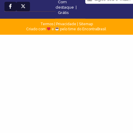
Com
destaque
|
Grátis
Termos
|
Privacidade
|
Sitemap
Criado com
e
pelo time do EncontraBrasil