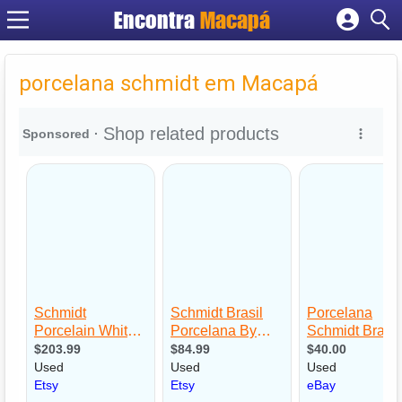
Encontra
Macapá
Cadastrar empresa
Fazer login
porcelana schmidt em Macapá
Criar conta