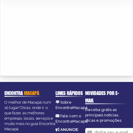
ENCONTRA
MACAPÁ
LINKS RÁPIDOS
NOVIDADES POR E-
MAIL
O melhor de Macapá num
Sobre
só lugar! Dicas, onde ir, o
EncontraMacapá
Receba grátis as
que fazer, as melhores
principais notícias,
Fale com o
empresas, locais, serviços e
dicas e promoções
EncontraMacapá
muito mais no guia Encontra
Macapá.
ANUNCIE
: