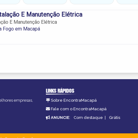
talação E Manutenção Elétrica
ação E Manutenção Elétrica
ta Fogo em Macapá
LINKS RÁPIDOS
melhores empresas,
Sobre EncontraMacapá
Fale com o EncontraMacapá
ANUNCIE
:
Com destaque
|
Grátis