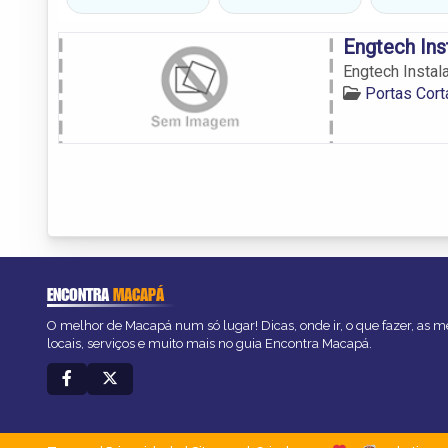
Engtech Ins
Engtech Instal
Portas Cor
ENCONTRA
MACAPÁ
O melhor de Macapá num só lugar! Dicas, onde ir, o que fazer, as 
locais, serviços e muito mais no guia Encontra Macapá.