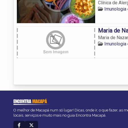
Clínica de Ale
Imunologia
Maria de Na
Maria de Nazar
Imunologia
ENCONTRA
MACAPÁ
O melhor de Macapá num só lugar! Dicas, onde ir, o que fazer, as 
locais, serviços e muito mais no guia Encontra Macapá.