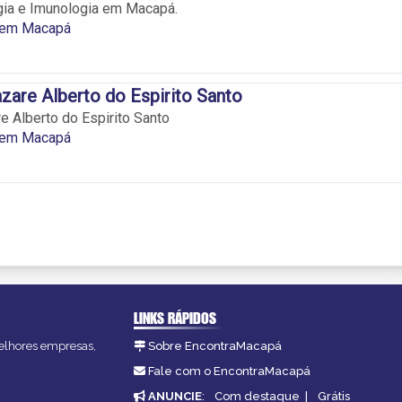
rgia e Imunologia em Macapá.
 em Macapá
zare Alberto do Espirito Santo
e Alberto do Espirito Santo
 em Macapá
LINKS RÁPIDOS
melhores empresas,
Sobre EncontraMacapá
Fale com o EncontraMacapá
ANUNCIE
:
Com destaque
|
Grátis