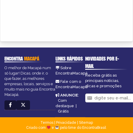
ENCONTRA
MACAPÁ
LINKS RÁPIDOS
NOVIDADES POR E-
MAIL
O melhor de Macapá num
Sobre
só lugar! Dicas, onde ir, o
EncontraMacapá
Receba grátis as
que fazer, as melhores
principais notícias,
Fale com o
empresas, locais, serviços e
dicas e promoções
EncontraMacapá
muito mais no guia Encontra
Macapá.
ANUNCIE
:
Com
destaque
|
Grátis
Termos
|
Privacidade
|
Sitemap
Criado com
e
pelo time do EncontraBrasil