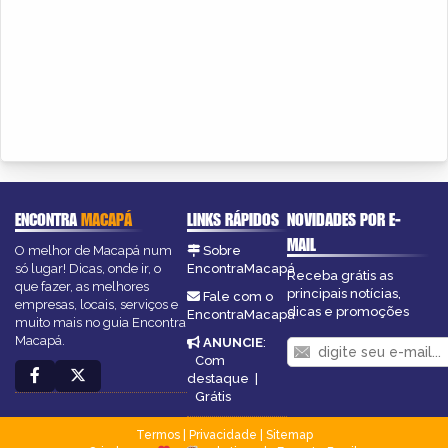
ENCONTRA
MACAPÁ
LINKS RÁPIDOS
NOVIDADES POR E-
MAIL
O melhor de Macapá num
Sobre
só lugar! Dicas, onde ir, o
EncontraMacapá
Receba grátis as
que fazer, as melhores
principais notícias,
Fale com o
empresas, locais, serviços e
dicas e promoções
EncontraMacapá
muito mais no guia Encontra
Macapá.
ANUNCIE
:
Com
destaque
|
Grátis
Termos
|
Privacidade
|
Sitemap