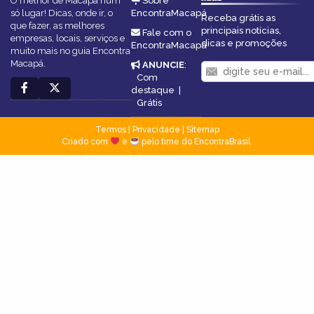
O melhor de Macapá num
Sobre
só lugar! Dicas, onde ir, o
EncontraMacapá
Receba grátis as
que fazer, as melhores
principais notícias,
Fale com o
empresas, locais, serviços e
dicas e promoções
EncontraMacapá
muito mais no guia Encontra
Macapá.
ANUNCIE
:
Com
destaque
|
Grátis
Termos
|
Privacidade
|
Sitemap
Criado com
e
pelo time do EncontraBrasil