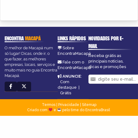
ENCONTRA
MACAPÁ
LINKS RÁPIDOS
NOVIDADES POR E-
MAIL
O melhor de Macapá num
Sobre
só lugar! Dicas, onde ir, o
EncontraMacapá
Receba grátis as
que fazer, as melhores
principais notícias,
Fale com o
empresas, locais, serviços e
dicas e promoções
EncontraMacapá
muito mais no guia Encontra
Macapá.
ANUNCIE
:
Com
destaque
|
Grátis
Termos
|
Privacidade
|
Sitemap
Criado com
e
pelo time do EncontraBrasil