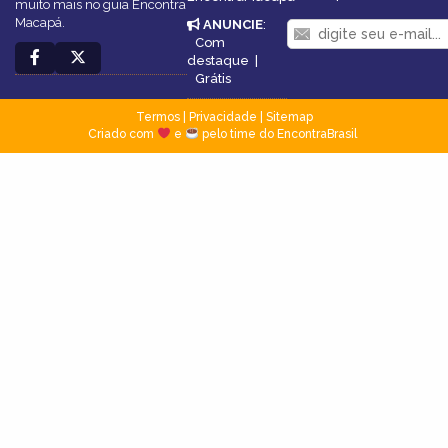
muito mais no guia Encontra
Macapá.
ANUNCIE
:
Com
destaque
|
Grátis
Termos
|
Privacidade
|
Sitemap
Criado com
e
pelo time do EncontraBrasil