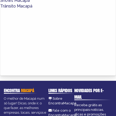
Shows Macapá
Trânsito Macapá
ENCONTRA
MACAPÁ
LINKS RÁPIDOS
NOVIDADES POR E-
MAIL
O melhor de Macapá num
Sobre
só lugar! Dicas, onde ir, o
EncontraMacapá
Receba grátis as
que fazer, as melhores
principais notícias,
Fale com o
empresas, locais, serviços e
dicas e promoções
EncontraMacapá