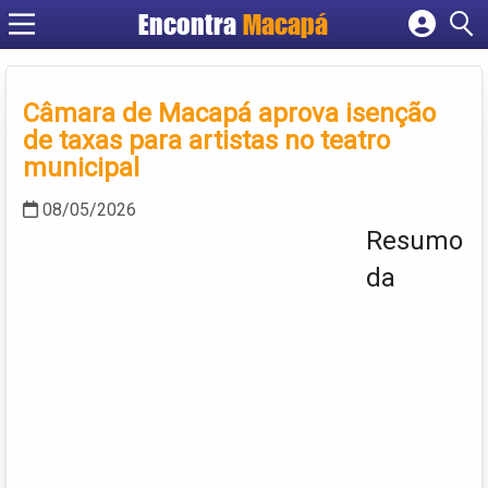
Encontra
Macapá
Cadastrar empresa
Fazer login
Câmara de Macapá aprova isenção
Criar conta
de taxas para artistas no teatro
municipal
08/05/2026
Resumo
da