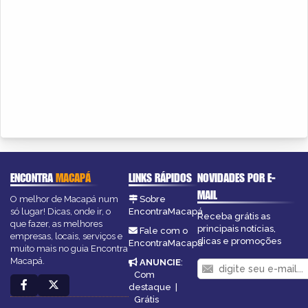
ENCONTRA
MACAPÁ
LINKS RÁPIDOS
NOVIDADES POR E-
MAIL
O melhor de Macapá num
Sobre
só lugar! Dicas, onde ir, o
EncontraMacapá
Receba grátis as
que fazer, as melhores
principais notícias,
Fale com o
empresas, locais, serviços e
dicas e promoções
EncontraMacapá
muito mais no guia Encontra
Macapá.
ANUNCIE
:
Com
destaque
|
Grátis