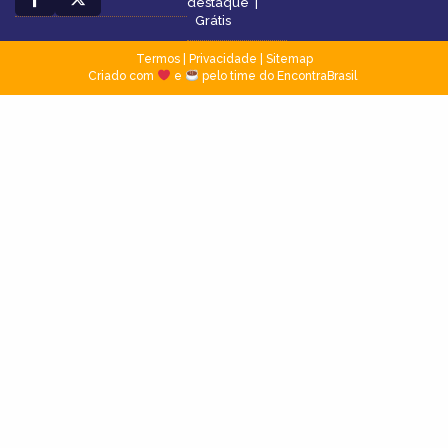
destaque
|
Grátis
Termos
|
Privacidade
|
Sitemap
Criado com
e
pelo time do EncontraBrasil