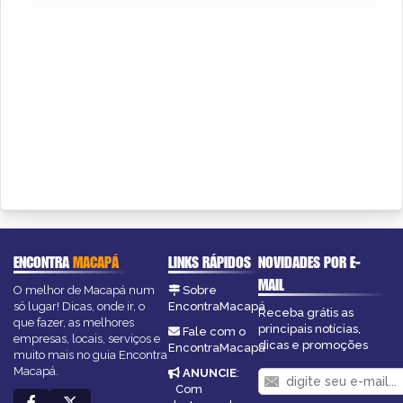
ENCONTRA
MACAPÁ
LINKS RÁPIDOS
NOVIDADES POR E-
MAIL
O melhor de Macapá num
Sobre
só lugar! Dicas, onde ir, o
EncontraMacapá
Receba grátis as
que fazer, as melhores
principais notícias,
Fale com o
empresas, locais, serviços e
dicas e promoções
EncontraMacapá
muito mais no guia Encontra
Macapá.
ANUNCIE
:
Com