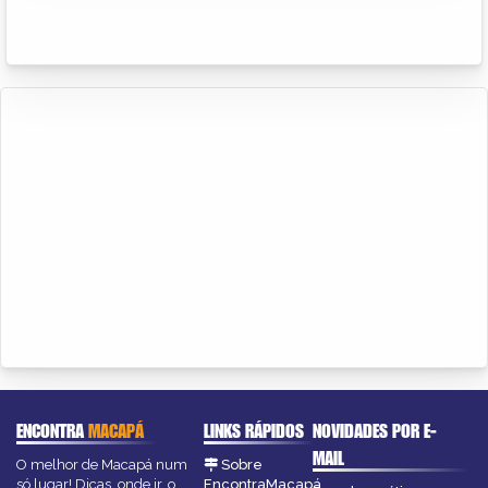
ENCONTRA
MACAPÁ
LINKS RÁPIDOS
NOVIDADES POR E-
MAIL
O melhor de Macapá num
Sobre
só lugar! Dicas, onde ir, o
EncontraMacapá