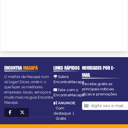
ENCONTRA
MACAPÁ
LINKS RÁPIDOS
NOVIDADES POR E-
MAIL
O melhor de Macapá num
Sobre
só lugar! Dicas, onde ir, o
EncontraMacapá
Receba grátis as
que fazer, as melhores
principais notícias,
Fale com o
empresas, locais, serviços e
dicas e promoções
EncontraMacapá
muito mais no guia Encontra
Macapá.
ANUNCIE
:
Com
destaque
|
Grátis