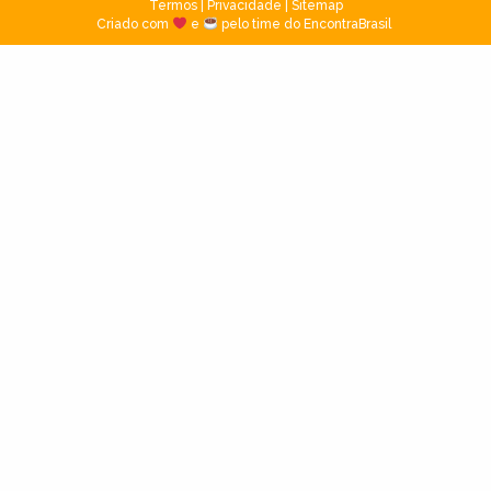
Termos
|
Privacidade
|
Sitemap
Criado com
e
pelo time do EncontraBrasil