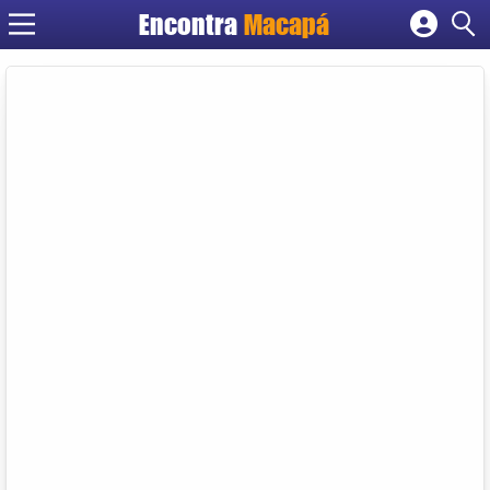
Encontra
Macapá
Cadastrar empresa
Fazer login
Criar conta