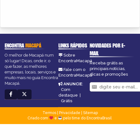
ENCONTRA
MACAPÁ
LINKS RÁPIDOS
NOVIDADES POR E-
MAIL
O melhor de Macapá num
Sobre
só lugar! Dicas, onde ir, o
EncontraMacapá
Receba grátis as
que fazer, as melhores
principais notícias,
Fale com o
empresas, locais, serviços e
dicas e promoções
EncontraMacapá
muito mais no guia Encontra
Macapá.
ANUNCIE
:
Com
destaque
|
Grátis
Termos
|
Privacidade
|
Sitemap
Criado com
e
pelo time do EncontraBrasil