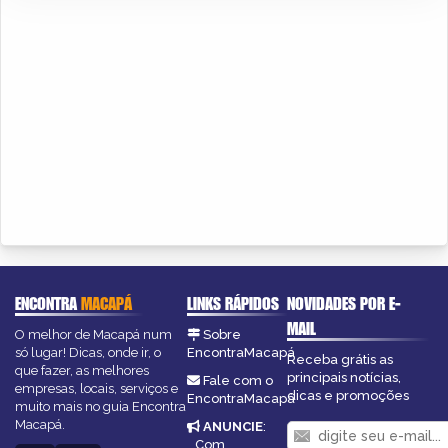
ENCONTRA
MACAPÁ
LINKS RÁPIDOS
NOVIDADES POR E-
MAIL
O melhor de Macapá num
Sobre
só lugar! Dicas, onde ir, o
EncontraMacapá
Receba grátis as
que fazer, as melhores
principais notícias,
Fale com o
empresas, locais, serviços e
dicas e promoções
EncontraMacapá
muito mais no guia Encontra
Macapá.
ANUNCIE
:
Com