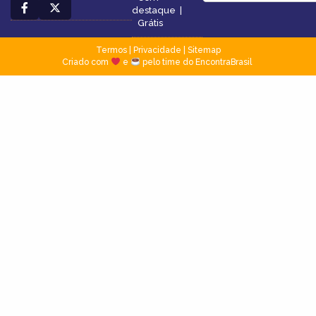
destaque
|
Grátis
Termos
|
Privacidade
|
Sitemap
Criado com
e
pelo time do EncontraBrasil