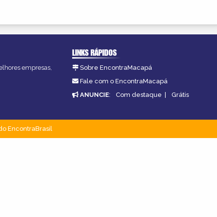
LINKS RÁPIDOS
melhores empresas,
Sobre EncontraMacapá
Fale com o EncontraMacapá
ANUNCIE
:
Com destaque
|
Grátis
do EncontraBrasil