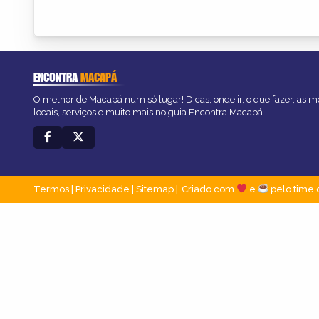
ENCONTRA
MACAPÁ
O melhor de Macapá num só lugar! Dicas, onde ir, o que fazer, as 
locais, serviços e muito mais no guia Encontra Macapá.
Termos
|
Privacidade
|
Sitemap
Criado com
e
pelo time 