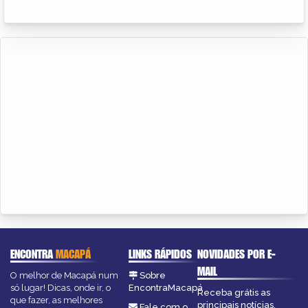
ENCONTRA
MACAPÁ
LINKS RÁPIDOS
NOVIDADES POR E-
MAIL
O melhor de Macapá num
Sobre
só lugar! Dicas, onde ir, o
EncontraMacapá
Receba grátis as
que fazer, as melhores
principais notícias,
Fale com o