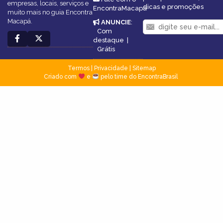
empresas, locais, serviços e
dicas e promoções
EncontraMacapá
muito mais no guia Encontra
Macapá.
ANUNCIE
:
Com
destaque
|
Grátis
Termos
|
Privacidade
|
Sitemap
Criado com
e
pelo time do EncontraBrasil