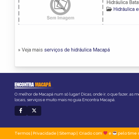
Hidráulica Bata
Hidráulica
» Veja mais
serviços de hidráulica Macapá
ENCONTRA
MACAPÁ
O melhor de Macapá num só lugar! Dicas, onde ir, o que fazer, as 
locais, serviços e muito mais no guia Encontra Macapá.
Termos
|
Privacidade
|
Sitemap
Criado com
e
pelo time 