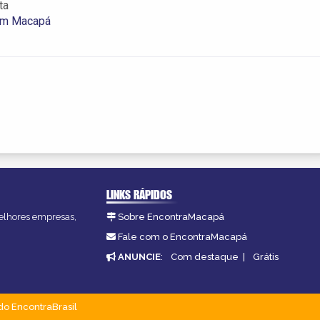
ta
 em Macapá
LINKS RÁPIDOS
melhores empresas,
Sobre EncontraMacapá
Fale com o EncontraMacapá
ANUNCIE
:
Com destaque
|
Grátis
do EncontraBrasil