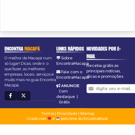
ENCONTRA
MACAPÁ
LINKS RÁPIDOS
NOVIDADES POR E-
MAIL
O melhor de Macapá num
Sobre
só lugar! Dicas, onde ir, o
EncontraMacapá
Receba grátis as
que fazer, as melhores
principais notícias,
Fale com o
empresas, locais, serviços e
dicas e promoções
EncontraMacapá
muito mais no guia Encontra
Macapá.
ANUNCIE
:
Com
destaque
|
Grátis
Termos
|
Privacidade
|
Sitemap
Criado com
e
pelo time do EncontraBrasil