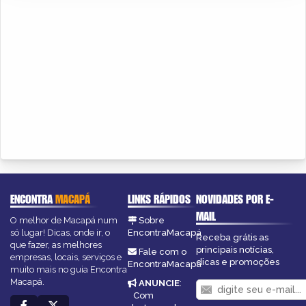
ENCONTRA
MACAPÁ
LINKS RÁPIDOS
NOVIDADES POR E-
MAIL
O melhor de Macapá num
Sobre
só lugar! Dicas, onde ir, o
EncontraMacapá
Receba grátis as
que fazer, as melhores
principais notícias,
Fale com o
empresas, locais, serviços e
dicas e promoções
EncontraMacapá
muito mais no guia Encontra
Macapá.
ANUNCIE
:
Com