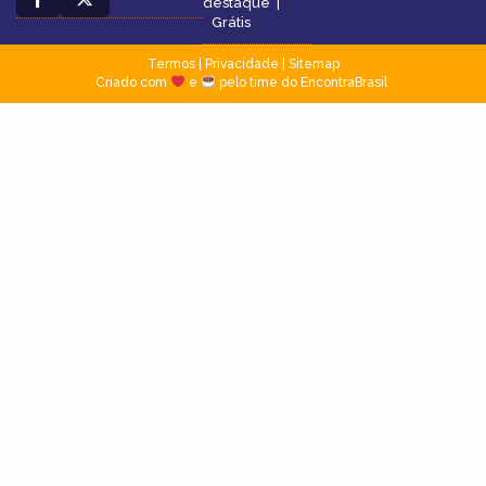
destaque
|
Grátis
Termos
|
Privacidade
|
Sitemap
Criado com
e
pelo time do EncontraBrasil