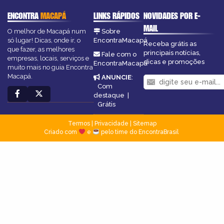
ENCONTRA
MACAPÁ
LINKS RÁPIDOS
NOVIDADES POR E-
MAIL
O melhor de Macapá num
Sobre
só lugar! Dicas, onde ir, o
EncontraMacapá
Receba grátis as
que fazer, as melhores
principais notícias,
Fale com o
empresas, locais, serviços e
dicas e promoções
EncontraMacapá
muito mais no guia Encontra
Macapá.
ANUNCIE
:
Com
destaque
|
Grátis
Termos
|
Privacidade
|
Sitemap
Criado com
e
pelo time do EncontraBrasil