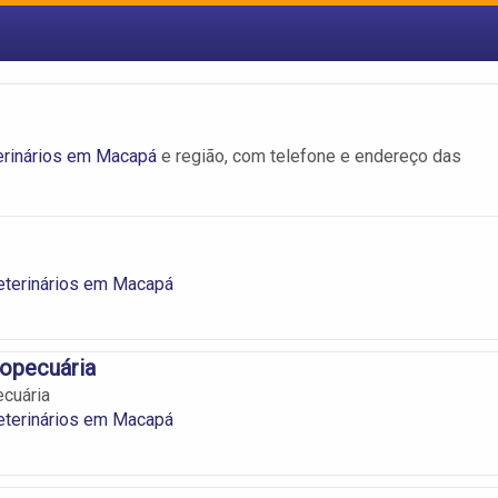
erinários em Macapá
e região, com telefone e endereço das
eterinários em Macapá
ropecuária
ecuária
eterinários em Macapá