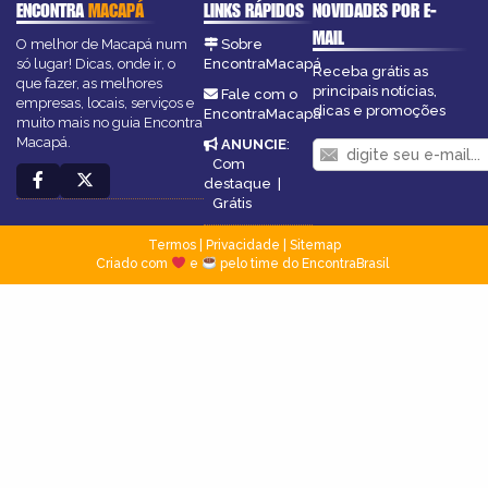
ENCONTRA
MACAPÁ
LINKS RÁPIDOS
NOVIDADES POR E-
MAIL
O melhor de Macapá num
Sobre
só lugar! Dicas, onde ir, o
EncontraMacapá
Receba grátis as
que fazer, as melhores
principais notícias,
Fale com o
empresas, locais, serviços e
dicas e promoções
EncontraMacapá
muito mais no guia Encontra
Macapá.
ANUNCIE
:
Com
destaque
|
Grátis
Termos
|
Privacidade
|
Sitemap
Criado com
e
pelo time do EncontraBrasil