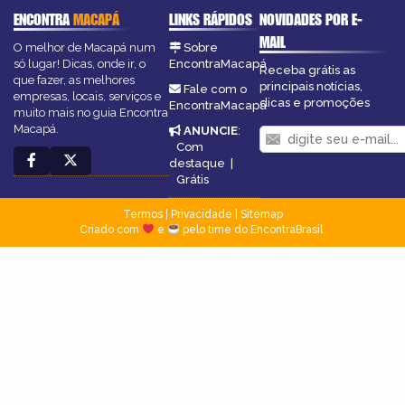
ENCONTRA
MACAPÁ
LINKS RÁPIDOS
NOVIDADES POR E-
MAIL
O melhor de Macapá num
Sobre
só lugar! Dicas, onde ir, o
EncontraMacapá
Receba grátis as
que fazer, as melhores
principais notícias,
Fale com o
empresas, locais, serviços e
dicas e promoções
EncontraMacapá
muito mais no guia Encontra
Macapá.
ANUNCIE
:
Com
destaque
|
Grátis
Termos
|
Privacidade
|
Sitemap
Criado com
e
pelo time do EncontraBrasil