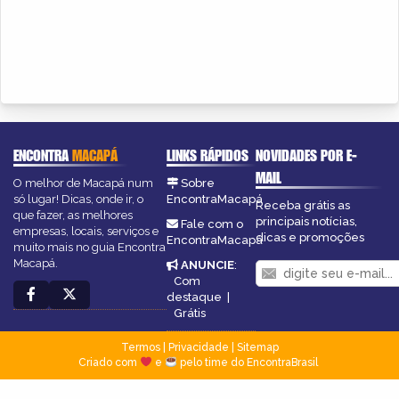
ENCONTRA
MACAPÁ
LINKS RÁPIDOS
NOVIDADES POR E-
MAIL
O melhor de Macapá num
Sobre
só lugar! Dicas, onde ir, o
EncontraMacapá
Receba grátis as
que fazer, as melhores
principais notícias,
Fale com o
empresas, locais, serviços e
dicas e promoções
EncontraMacapá
muito mais no guia Encontra
Macapá.
ANUNCIE
:
Com
destaque
|
Grátis
Termos
|
Privacidade
|
Sitemap
Criado com
e
pelo time do EncontraBrasil