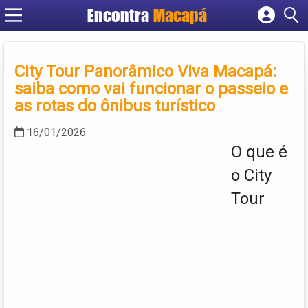
Encontra
Macapá
Cadastrar empresa
Fazer login
City Tour Panorâmico Viva Macapá:
Criar conta
saiba como vai funcionar o passeio e
as rotas do ônibus turístico
16/01/2026
O que é
o City
Tour