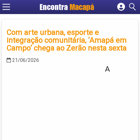
Encontra
Macapá
Cadastrar empresa
Fazer login
Com arte urbana, esporte e
Criar conta
integração comunitária, ‘Amapá em
Campo’ chega ao Zerão nesta sexta
21/06/2026
A