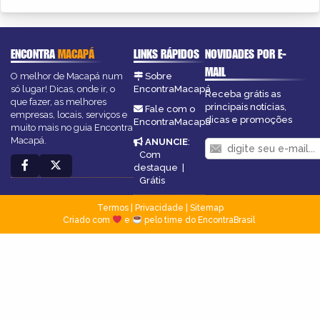
ENCONTRA
MACAPÁ
LINKS RÁPIDOS
NOVIDADES POR E-
MAIL
O melhor de Macapá num
Sobre
só lugar! Dicas, onde ir, o
EncontraMacapá
Receba grátis as
que fazer, as melhores
principais notícias,
Fale com o
empresas, locais, serviços e
dicas e promoções
EncontraMacapá
muito mais no guia Encontra
Macapá.
ANUNCIE
:
Com
destaque
|
Grátis
Termos
|
Privacidade
|
Sitemap
Criado com
e
pelo time do EncontraBrasil