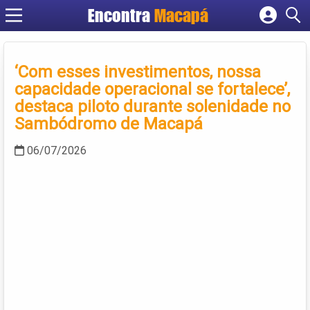
Encontra
Macapá
Cadastrar empresa
Fazer login
‘Com esses investimentos, nossa
Criar conta
capacidade operacional se fortalece’,
destaca piloto durante solenidade no
Sambódromo de Macapá
06/07/2026