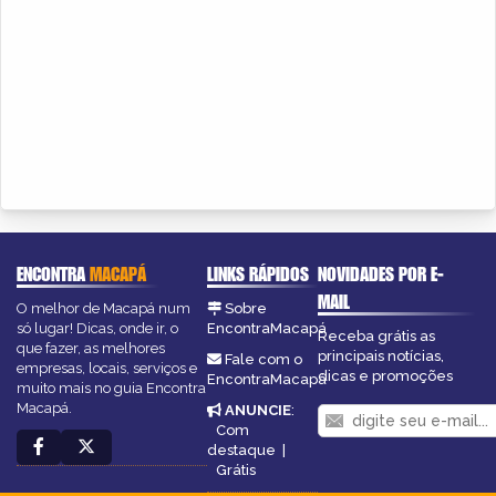
ENCONTRA
MACAPÁ
LINKS RÁPIDOS
NOVIDADES POR E-
MAIL
O melhor de Macapá num
Sobre
só lugar! Dicas, onde ir, o
EncontraMacapá
Receba grátis as
que fazer, as melhores
principais notícias,
Fale com o
empresas, locais, serviços e
dicas e promoções
EncontraMacapá
muito mais no guia Encontra
Macapá.
ANUNCIE
:
Com
destaque
|
Grátis