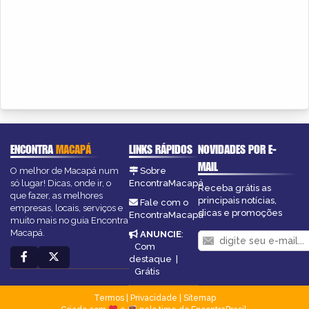
ENCONTRA
MACAPÁ
LINKS RÁPIDOS
NOVIDADES POR E-
MAIL
O melhor de Macapá num
Sobre
só lugar! Dicas, onde ir, o
EncontraMacapá
Receba grátis as
que fazer, as melhores
principais notícias,
Fale com o
empresas, locais, serviços e
dicas e promoções
EncontraMacapá
muito mais no guia Encontra
Macapá.
ANUNCIE
:
Com
destaque
|
Grátis
Termos
|
Privacidade
|
Sitemap