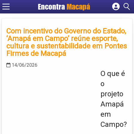
Encontra
Macapá
Cadastrar empresa
Fazer login
Com incentivo do Governo do Estado,
Criar conta
‘Amapá em Campo’ reúne esporte,
cultura e sustentabilidade em Pontes
Firmes de Macapá
14/06/2026
O que é
o
projeto
Amapá
em
Campo?