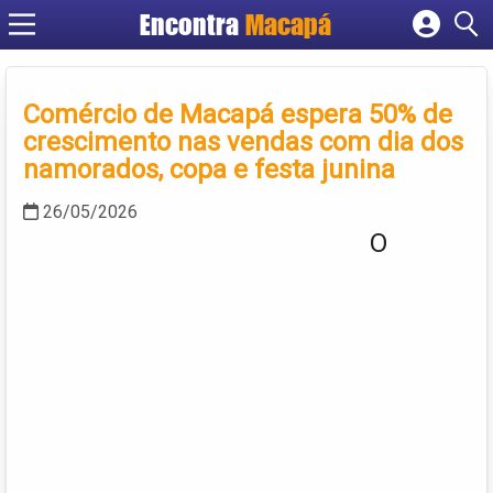
Encontra
Macapá
Cadastrar empresa
Fazer login
Comércio de Macapá espera 50% de
Criar conta
crescimento nas vendas com dia dos
namorados, copa e festa junina
26/05/2026
O