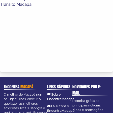
Trânsito Macapá
ENCONTRA
MACAPÁ
LINKS RÁPIDOS
NOVIDADES POR E-
MAIL
O melhor de Macapá num
Sobre
só lugar! Dicas, onde ir, o
EncontraMacapá
Receba grátis as
que fazer, as melhores
principais notícias,
Fale com o
empresas, locais, serviços e
dicas e promoções
EncontraMacapá
muito mais no guia Encontra