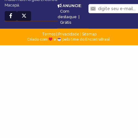
Macapá.
ANUNCIE
:
Com
destaque
|
Grátis
Termos
|
Privacidade
|
Sitemap
Criado com
e
pelo time do EncontraBrasil