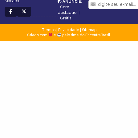
Macapá.
ANUNCIE
:
Com
destaque
|
Grátis
Termos
|
Privacidade
|
Sitemap
Criado com
e
pelo time do EncontraBrasil