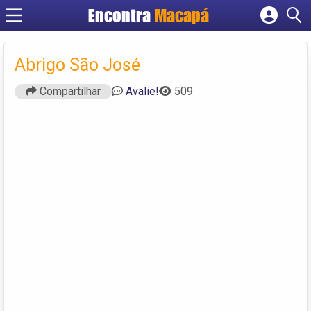
Encontra
Macapá
Cadastrar empresa
Fazer login
Abrigo São José
Criar conta
Compartilhar
Avalie!
509