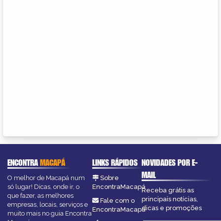
ENCONTRA
MACAPÁ
LINKS RÁPIDOS
NOVIDADES POR E-
MAIL
O melhor de Macapá num
Sobre
só lugar! Dicas, onde ir, o
EncontraMacapá
Receba grátis as
que fazer, as melhores
principais notícias,
Fale com o
empresas, locais, serviços e
dicas e promoções
EncontraMacapá
muito mais no guia Encontra