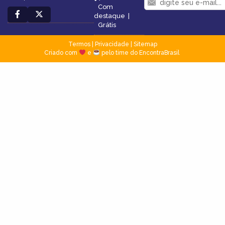
Com
destaque
|
Grátis
Termos
|
Privacidade
|
Sitemap
Criado com
e
pelo time do EncontraBrasil