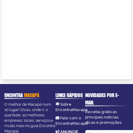
ENCONTRA
MACAPÁ
LINKS RÁPIDOS
NOVIDADES POR E-
MAIL
O melhor de Macapá num
Sobre
só lugar! Dicas, onde ir, o
EncontraMacapá
Receba grátis as
que fazer, as melhores
principais notícias,
Fale com o
empresas, locais, serviços e
dicas e promoções
EncontraMacapá
muito mais no guia Encontra
Macapá.
ANUNCIE
: