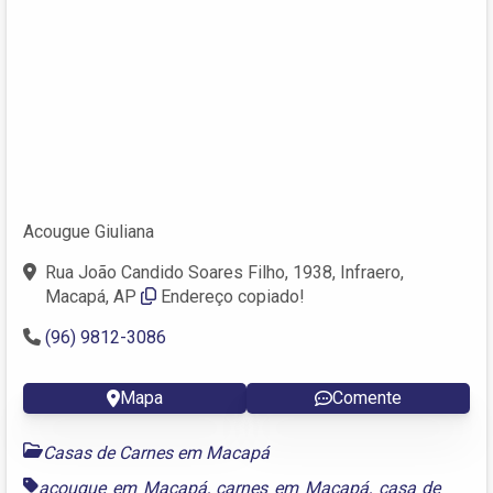
Acougue Giuliana
Rua João Candido Soares Filho, 1938, Infraero,
Macapá, AP
Endereço copiado!
(96) 9812-3086
Mapa
Comente
Casas de Carnes em Macapá
açougue em Macapá
,
carnes em Macapá
,
casa de