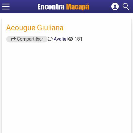
Encontra
Macapá
Cadastrar empresa
Fazer login
Acougue Giuliana
Criar conta
Compartilhar
Avalie!
181