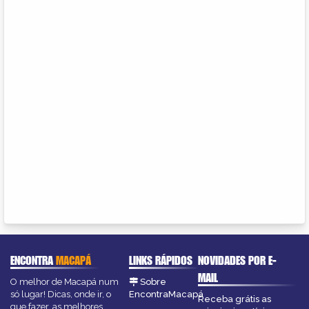
ENCONTRA
MACAPÁ
LINKS RÁPIDOS
NOVIDADES POR E-
MAIL
O melhor de Macapá num
Sobre
só lugar! Dicas, onde ir, o
EncontraMacapá
Receba grátis as
que fazer, as melhores