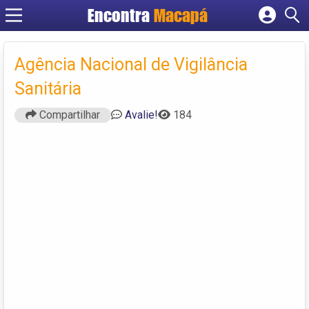
Encontra
Macapá
Cadastrar empresa
Fazer login
Agência Nacional de Vigilância
Criar conta
Sanitária
Compartilhar
Avalie!
184