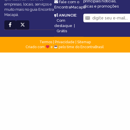
principais notícias,
Fale com o
empresas, locais, serviços e
dicas e promoções
EncontraMacapá
muito mais no guia Encontra
Macapá.
ANUNCIE
:
Com
destaque
|
Grátis
Termos
|
Privacidade
|
Sitemap
Criado com
e
pelo time do EncontraBrasil