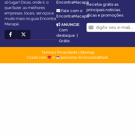
só lugar! Dicas, onde ir, o
EncontraMacapá
Receba grátis as
que fazer, as melhores
principais notícias,
Fale com o
empresas, locais, serviços e
dicas e promoções
EncontraMacapá
muito mais no guia Encontra
Macapá.
ANUNCIE
:
Com
destaque
|
Grátis
Termos
|
Privacidade
|
Sitemap
Criado com
e
pelo time do EncontraBrasil