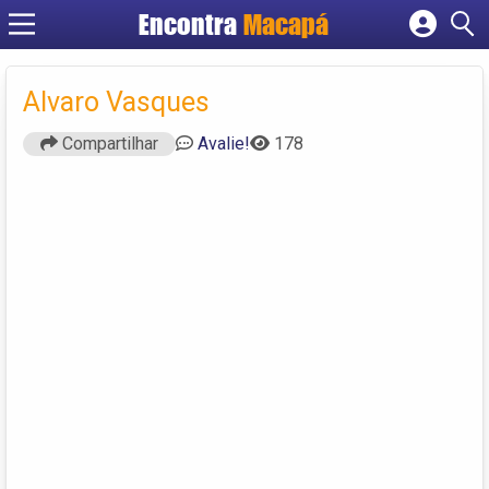
Encontra
Macapá
Cadastrar empresa
Fazer login
Alvaro Vasques
Criar conta
Compartilhar
Avalie!
178