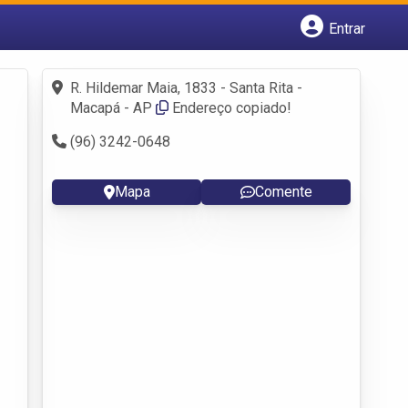
Entrar
Cadastrar empresa
Fazer login
R. Hildemar Maia, 1833 - Santa Rita -
Criar conta
Macapá - AP
Endereço copiado!
(96) 3242-0648
Mapa
Comente