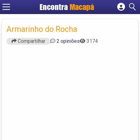
Encontra
Macapá
Cadastrar empresa
Fazer login
Armarinho do Rocha
Criar conta
Compartilhar
2 opiniões
3174