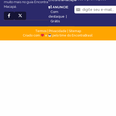
muito mais no guia Encontra
Macapá.
ANUNCIE
:
Com
destaque
|
Grátis
Termos
|
Privacidade
|
Sitemap
Criado com
e
pelo time do EncontraBrasil