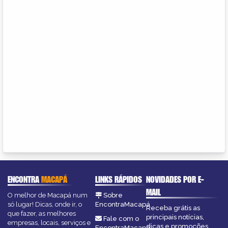
ENCONTRA
MACAPÁ
LINKS RÁPIDOS
NOVIDADES POR E-
MAIL
O melhor de Macapá num
Sobre
só lugar! Dicas, onde ir, o
EncontraMacapá
Receba grátis as
que fazer, as melhores
principais notícias,
Fale com o
empresas, locais, serviços e
dicas e promoções
EncontraMacapá