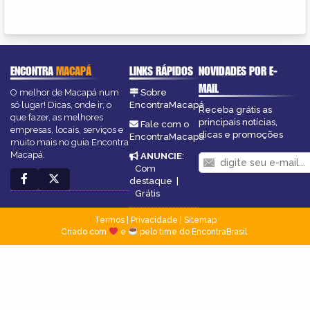
ENCONTRA
MACAPÁ
LINKS RÁPIDOS
NOVIDADES POR E-
MAIL
O melhor de Macapá num
Sobre
só lugar! Dicas, onde ir, o
EncontraMacapá
Receba grátis as
que fazer, as melhores
principais notícias,
Fale com o
empresas, locais, serviços e
dicas e promoções
EncontraMacapá
muito mais no guia Encontra
Macapá.
ANUNCIE
:
Com
destaque
|
Grátis
Termos
|
Privacidade
|
Sitemap
Criado com
e
pelo time do EncontraBrasil