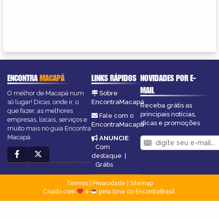
ENCONTRA
MACAPÁ
LINKS RÁPIDOS
NOVIDADES POR E-
MAIL
O melhor de Macapá num
Sobre
só lugar! Dicas, onde ir, o
EncontraMacapá
Receba grátis as
que fazer, as melhores
principais notícias,
Fale com o
empresas, locais, serviços e
dicas e promoções
EncontraMacapá
muito mais no guia Encontra
Macapá.
ANUNCIE
:
Com
destaque
|
Grátis
Termos
|
Privacidade
|
Sitemap
Criado com
e
pelo time do EncontraBrasil