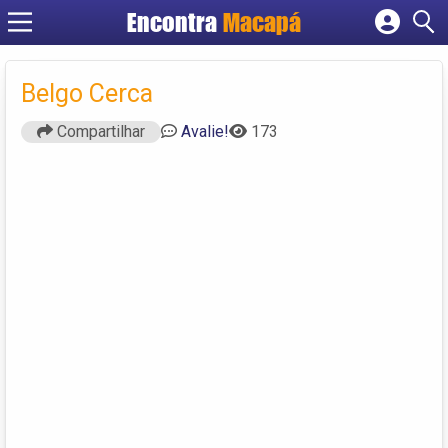
Encontra
Macapá
Cadastrar empresa
Fazer login
Belgo Cerca
Criar conta
Compartilhar
Avalie!
173