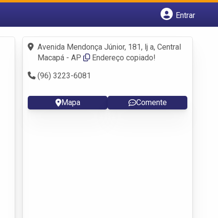
Entrar
Cadastrar empresa
Fazer login
Avenida Mendonça Júnior, 181, lj a, Central
Criar conta
Macapá - AP
Endereço copiado!
(96) 3223-6081
Mapa
Comente