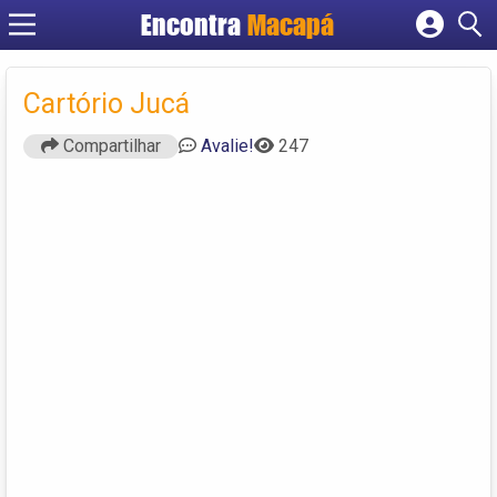
Encontra
Macapá
Cadastrar empresa
Fazer login
Cartório Jucá
Criar conta
Compartilhar
Avalie!
247