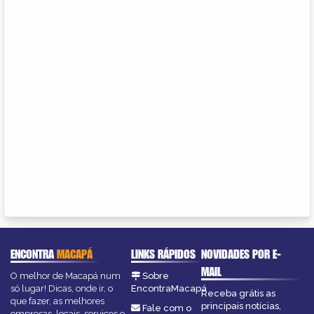
ENCONTRA
MACAPÁ
LINKS RÁPIDOS
NOVIDADES POR E-
MAIL
O melhor de Macapá num
Sobre
só lugar! Dicas, onde ir, o
EncontraMacapá
Receba grátis as
que fazer, as melhores
principais notícias,
Fale com o
empresas, locais, serviços e