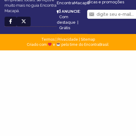
dicas e promoções
EncontraMacapá
muito mais no guia Encontra
Macapá.
ANUNCIE
:
Com
destaque
|
Grátis
Termos
|
Privacidade
|
Sitemap
Criado com
e
pelo time do EncontraBrasil