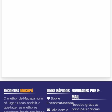
ENCONTRA
MACAPÁ
LINKS RÁPIDOS
NOVIDADES POR E-
MAIL
O melhor de Macapá num
Sobre
só lugar! Dicas, onde ir, o
EncontraMacapá
Receba grátis as
que fazer, as melhores
principais notícias,
Fale com o
empresas, locais, serviços e