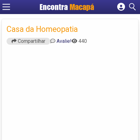
Encontra
Macapá
Cadastrar empresa
Fazer login
Casa da Homeopatia
Criar conta
Compartilhar
Avalie!
440