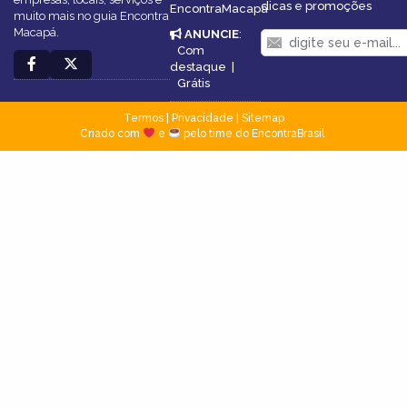
dicas e promoções
EncontraMacapá
muito mais no guia Encontra
Macapá.
ANUNCIE
:
Com
destaque
|
Grátis
Termos
|
Privacidade
|
Sitemap
Criado com
e
pelo time do EncontraBrasil