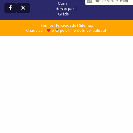
Com
destaque
|
Grátis
Termos
|
Privacidade
|
Sitemap
Criado com
e
pelo time do EncontraBrasil