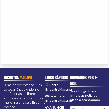
ENCONTRA
MACAPÁ
LINKS RÁPIDOS
NOVIDADES POR E-
MAIL
O melhor de Macapá num
Sobre
só lugar! Dicas, onde ir, o
EncontraMacapá
Receba grátis as
que fazer, as melhores
principais notícias,
Fale com o
empresas, locais, serviços e
dicas e promoções
EncontraMacapá
muito mais no guia Encontra
Macapá.
ANUNCIE
: