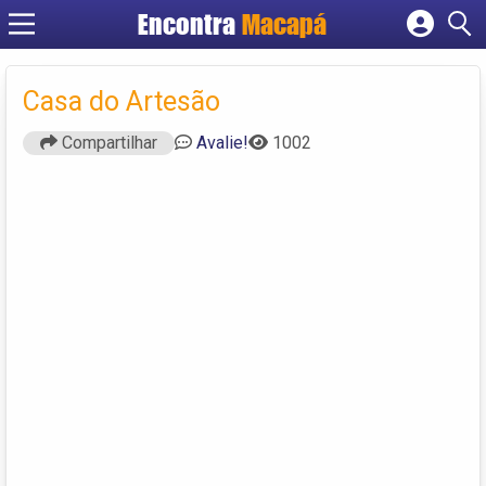
Encontra
Macapá
Cadastrar empresa
Fazer login
Casa do Artesão
Criar conta
Compartilhar
Avalie!
1002