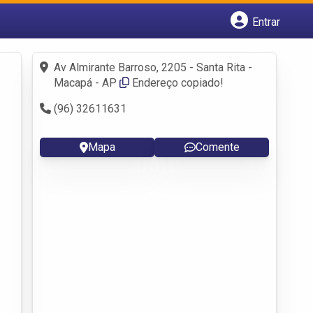
Entrar
Cadastrar empresa
Fazer login
Av Almirante Barroso, 2205 - Santa Rita -
Criar conta
Macapá - AP
Endereço copiado!
(96) 32611631
Mapa
Comente