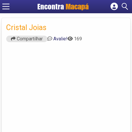
Encontra
Macapá
Cadastrar empresa
Fazer login
Cristal Joias
Criar conta
Compartilhar
Avalie!
169