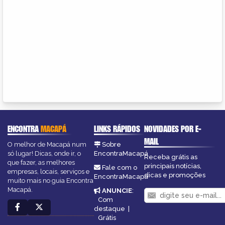
ENCONTRA
MACAPÁ
LINKS RÁPIDOS
NOVIDADES POR E-
MAIL
O melhor de Macapá num
Sobre
só lugar! Dicas, onde ir, o
EncontraMacapá
Receba grátis as
que fazer, as melhores
principais notícias,
Fale com o
empresas, locais, serviços e
dicas e promoções
EncontraMacapá
muito mais no guia Encontra
Macapá.
ANUNCIE
:
Com
destaque
|
Grátis